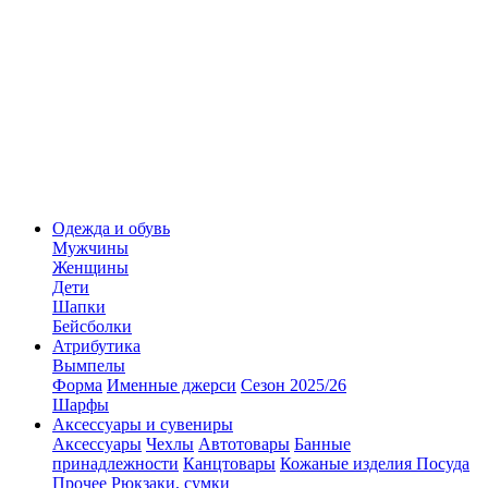
Одежда и обувь
Мужчины
Женщины
Дети
Шапки
Бейсболки
Атрибутика
Вымпелы
Форма
Именные джерси
Сезон 2025/26
Шарфы
Аксессуары и сувениры
Аксессуары
Чехлы
Автотовары
Банные
принадлежности
Канцтовары
Кожаные изделия
Посуда
Прочее
Рюкзаки, сумки