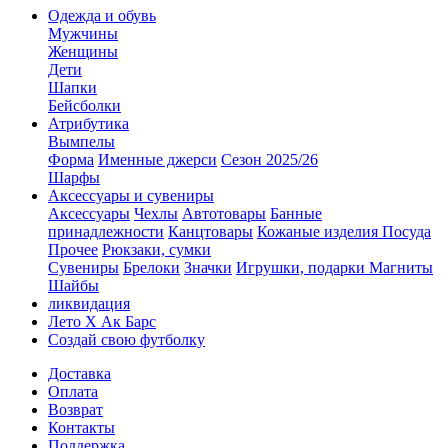
Одежда и обувь
Мужчины
Женщины
Дети
Шапки
Бейсболки
Атрибутика
Вымпелы
Форма
Именные джерси
Сезон 2025/26
Шарфы
Аксессуары и сувениры
Аксессуары
Чехлы
Автотовары
Банные
принадлежности
Канцтовары
Кожаные изделия
Посуда
Прочее
Рюкзаки, сумки
Сувениры
Брелоки
Значки
Игрушки, подарки
Магниты
Шайбы
ликвидация
Лето Х Ак Барс
Создай свою футболку
Доставка
Оплата
Возврат
Контакты
Поддержка