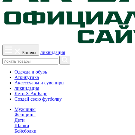
ликвидация
Каталог
Одежда и обувь
Атрибутика
Аксессуары и сувениры
ликвидация
Лето Х Ак Барс
Создай свою футболку
Мужчины
Женщины
Дети
Шапки
Бейсболки