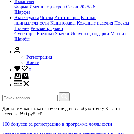
Вымпелы
Форма
Именные джерси
Сезон 2025/26
Шарфы
Аксессуары
Чехлы
Автотовары
Банные
принадлежности
Канцтовары
Кожаные изделия
Посуда
Прочее
Рюкзаки, сумки
Сувениры
Брелоки
Значки
Игрушки, подарки
Магниты
Шайбы
Регистрация
Войти
0
Доставим ваш заказ в течение дня в любую точку Казани
всего за 699 рублей
100 бонусов за регистрацию в программе лояльности