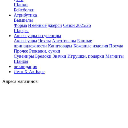
Шапки
Бейсболки
Атрибутика
Вымпелы
Форма
Именные джерси
Сезон 2025/26
Шарфы
Аксессуары и сувениры
Аксессуары
Чехлы
Автотовары
Банные
принадлежности
Канцтовары
Кожаные изделия
Посуда
Прочее
Рюкзаки, сумки
Сувениры
Брелоки
Значки
Игрушки, подарки
Магниты
Шайбы
ликвидация
Лето Х Ак Барс
Адреса магазинов