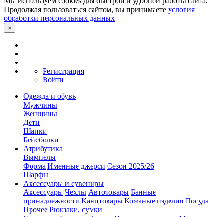
Мы используем cookies для быстрой и удобной работы сайта.
Продолжая пользоваться сайтом, вы принимаете
условия
обработки персональных данных
×
Регистрация
Войти
Одежда и обувь
Мужчины
Женщины
Дети
Шапки
Бейсболки
Атрибутика
Вымпелы
Форма
Именные джерси
Сезон 2025/26
Шарфы
Аксессуары и сувениры
Аксессуары
Чехлы
Автотовары
Банные
принадлежности
Канцтовары
Кожаные изделия
Посуда
Прочее
Рюкзаки, сумки