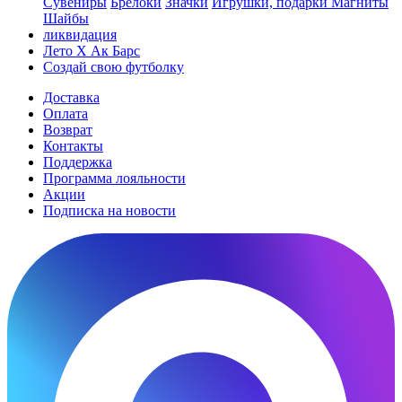
Сувениры
Брелоки
Значки
Игрушки, подарки
Магниты
Шайбы
ликвидация
Лето Х Ак Барс
Создай свою футболку
Доставка
Оплата
Возврат
Контакты
Поддержка
Программа лояльности
Акции
Подписка на новости