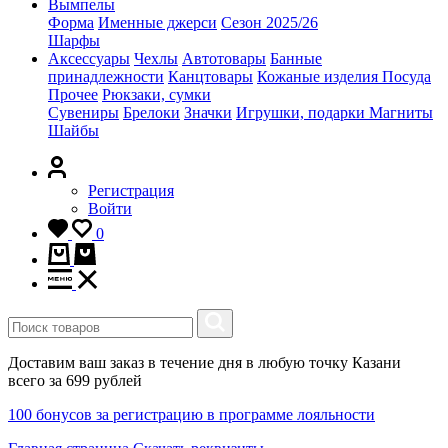
Вымпелы
Форма
Именные джерси
Сезон 2025/26
Шарфы
Аксессуары
Чехлы
Автотовары
Банные
принадлежности
Канцтовары
Кожаные изделия
Посуда
Прочее
Рюкзаки, сумки
Сувениры
Брелоки
Значки
Игрушки, подарки
Магниты
Шайбы
Регистрация
Войти
0
Доставим ваш заказ в течение дня в любую точку Казани
всего за 699 рублей
100 бонусов за регистрацию в программе лояльности