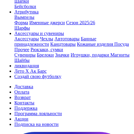
Шапки
Бейсболки
Атрибутика
Вымпелы
Форма
Именные джерси
Сезон 2025/26
Шарфы
Аксессуары и сувениры
Аксессуары
Чехлы
Автотовары
Банные
принадлежности
Канцтовары
Кожаные изделия
Посуда
Прочее
Рюкзаки, сумки
Сувениры
Брелоки
Значки
Игрушки, подарки
Магниты
Шайбы
ликвидация
Лето Х Ак Барс
Создай свою футболку
Доставка
Оплата
Возврат
Контакты
Поддержка
Программа лояльности
Акции
Подписка на новости