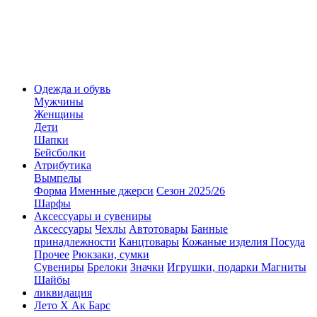
Одежда и обувь
Мужчины
Женщины
Дети
Шапки
Бейсболки
Атрибутика
Вымпелы
Форма
Именные джерси
Сезон 2025/26
Шарфы
Аксессуары и сувениры
Аксессуары
Чехлы
Автотовары
Банные
принадлежности
Канцтовары
Кожаные изделия
Посуда
Прочее
Рюкзаки, сумки
Сувениры
Брелоки
Значки
Игрушки, подарки
Магниты
Шайбы
ликвидация
Лето Х Ак Барс