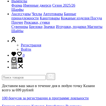
Вымпелы
Форма
Именные джерси
Сезон 2025/26
Шарфы
Аксессуары
Чехлы
Автотовары
Банные
принадлежности
Канцтовары
Кожаные изделия
Посуда
Прочее
Рюкзаки, сумки
Сувениры
Брелоки
Значки
Игрушки, подарки
Магниты
Шайбы
Регистрация
Войти
0
Доставим ваш заказ в течение дня в любую точку Казани
всего за 699 рублей
100 бонусов за регистрацию в программе лояльности