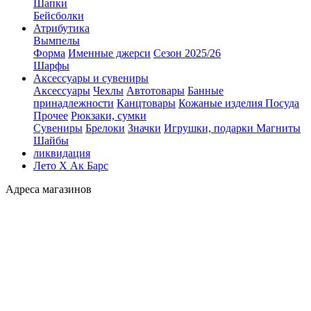
Шапки
Бейсболки
Атрибутика
Вымпелы
Форма
Именные джерси
Сезон 2025/26
Шарфы
Аксессуары и сувениры
Аксессуары
Чехлы
Автотовары
Банные
принадлежности
Канцтовары
Кожаные изделия
Посуда
Прочее
Рюкзаки, сумки
Сувениры
Брелоки
Значки
Игрушки, подарки
Магниты
Шайбы
ликвидация
Лето Х Ак Барс
Адреса магазинов