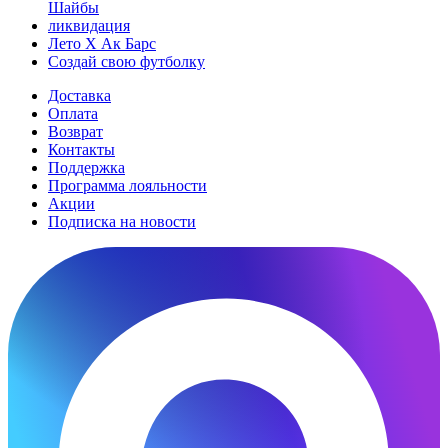
Шайбы
ликвидация
Лето Х Ак Барс
Создай свою футболку
Доставка
Оплата
Возврат
Контакты
Поддержка
Программа лояльности
Акции
Подписка на новости