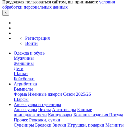
Продолжая пользоваться сайтом, вы принимаете
условия
обработки персональных данных
×
Регистрация
Войти
Одежда и обувь
Мужчины
Женщины
Дети
Шапки
Бейсболки
Атрибутика
Вымпелы
Форма
Именные джерси
Сезон 2025/26
Шарфы
Аксессуары и сувениры
Аксессуары
Чехлы
Автотовары
Банные
принадлежности
Канцтовары
Кожаные изделия
Посуда
Прочее
Рюкзаки, сумки
Сувениры
Брелоки
Значки
Игрушки, подарки
Магниты