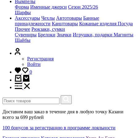
Вымпелы
Форма
Именные джерси
Сезон 2025/26
Шарфы
Аксессуары
Чехлы
Автотовары
Банные
принадлежности
Канцтовары
Кожаные изделия
Посуда
Прочее
Рюкзаки, сумки
Сувениры
Брелоки
Значки
Игрушки, подарки
Магниты
Шайбы
Регистрация
Войти
0
Доставим ваш заказ в течение дня в любую точку Казани
всего за 699 рублей
100 бонусов за регистрацию в программе лояльности