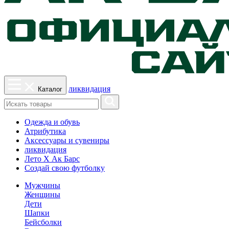
ликвидация
Каталог
Одежда и обувь
Атрибутика
Аксессуары и сувениры
ликвидация
Лето Х Ак Барс
Создай свою футболку
Мужчины
Женщины
Дети
Шапки
Бейсболки