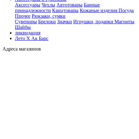
Аксессуары
Чехлы
Автотовары
Банные
принадлежности
Канцтовары
Кожаные изделия
Посуда
Прочее
Рюкзаки, сумки
Сувениры
Брелоки
Значки
Игрушки, подарки
Магниты
Шайбы
ликвидация
Лето Х Ак Барс
Адреса магазинов