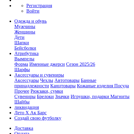
Регистрация
Войти
Одежда и обувь
Мужчины
Женщины
Дети
Шапки
Бейсболки
Атрибутика
Вымпелы
Форма
Именные джерси
Сезон 2025/26
Шарфы
Аксессуары и сувениры
Аксессуары
Чехлы
Автотовары
Банные
принадлежности
Канцтовары
Кожаные изделия
Посуда
Прочее
Рюкзаки, сумки
Сувениры
Брелоки
Значки
Игрушки, подарки
Магниты
Шайбы
ликвидация
Лето Х Ак Барс
Создай свою футболку
Доставка
Оплата