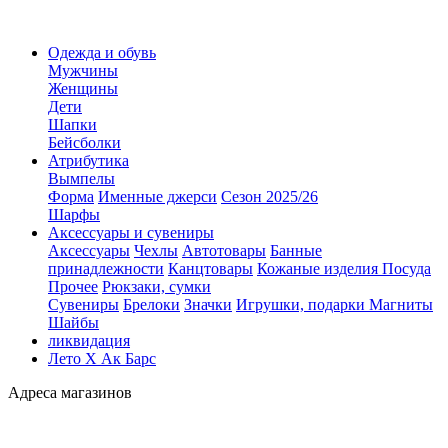
Одежда и обувь
Мужчины
Женщины
Дети
Шапки
Бейсболки
Атрибутика
Вымпелы
Форма
Именные джерси
Сезон 2025/26
Шарфы
Аксессуары и сувениры
Аксессуары
Чехлы
Автотовары
Банные
принадлежности
Канцтовары
Кожаные изделия
Посуда
Прочее
Рюкзаки, сумки
Сувениры
Брелоки
Значки
Игрушки, подарки
Магниты
Шайбы
ликвидация
Лето Х Ак Барс
Адреса магазинов