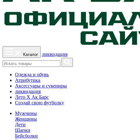
ликвидация
Каталог
Одежда и обувь
Атрибутика
Аксессуары и сувениры
ликвидация
Лето Х Ак Барс
Создай свою футболку
Мужчины
Женщины
Дети
Шапки
Бейсболки