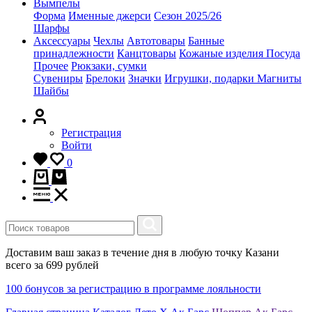
Вымпелы
Форма
Именные джерси
Сезон 2025/26
Шарфы
Аксессуары
Чехлы
Автотовары
Банные
принадлежности
Канцтовары
Кожаные изделия
Посуда
Прочее
Рюкзаки, сумки
Сувениры
Брелоки
Значки
Игрушки, подарки
Магниты
Шайбы
Регистрация
Войти
0
Доставим ваш заказ в течение дня в любую точку Казани
всего за 699 рублей
100 бонусов за регистрацию в программе лояльности