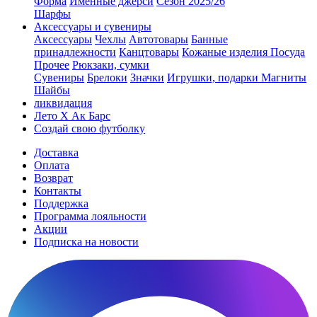
Форма
Именные джерси
Сезон 2025/26
Шарфы
Аксессуары и сувениры
Аксессуары
Чехлы
Автотовары
Банные
принадлежности
Канцтовары
Кожаные изделия
Посуда
Прочее
Рюкзаки, сумки
Сувениры
Брелоки
Значки
Игрушки, подарки
Магниты
Шайбы
ликвидация
Лето Х Ак Барс
Создай свою футболку
Доставка
Оплата
Возврат
Контакты
Поддержка
Программа лояльности
Акции
Подписка на новости