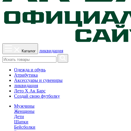
ликвидация
Каталог
Одежда и обувь
Атрибутика
Аксессуары и сувениры
ликвидация
Лето Х Ак Барс
Создай свою футболку
Мужчины
Женщины
Дети
Шапки
Бейсболки