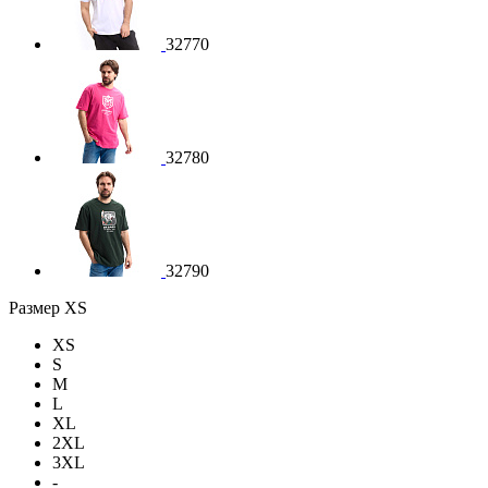
32770
32780
32790
Размер
XS
XS
S
M
L
XL
2XL
3XL
-