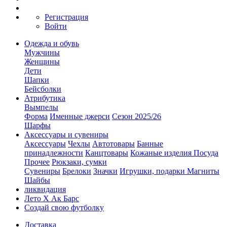
Регистрация
Войти
Одежда и обувь
Мужчины
Женщины
Дети
Шапки
Бейсболки
Атрибутика
Вымпелы
Форма
Именные джерси
Сезон 2025/26
Шарфы
Аксессуары и сувениры
Аксессуары
Чехлы
Автотовары
Банные
принадлежности
Канцтовары
Кожаные изделия
Посуда
Прочее
Рюкзаки, сумки
Сувениры
Брелоки
Значки
Игрушки, подарки
Магниты
Шайбы
ликвидация
Лето Х Ак Барс
Создай свою футболку
Доставка