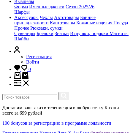
Вымпелы
Форма
Именные джерси
Сезон 2025/26
Шарфы
Аксессуары
Чехлы
Автотовары
Банные
принадлежности
Канцтовары
Кожаные изделия
Посуда
Прочее
Рюкзаки, сумки
Сувениры
Брелоки
Значки
Игрушки, подарки
Магниты
Шайбы
Регистрация
Войти
0
Доставим ваш заказ в течение дня в любую точку Казани
всего за 699 рублей
100 бонусов за регистрацию в программе лояльности