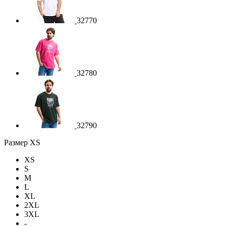
32770
32780
32790
Размер
XS
XS
S
M
L
XL
2XL
3XL
-