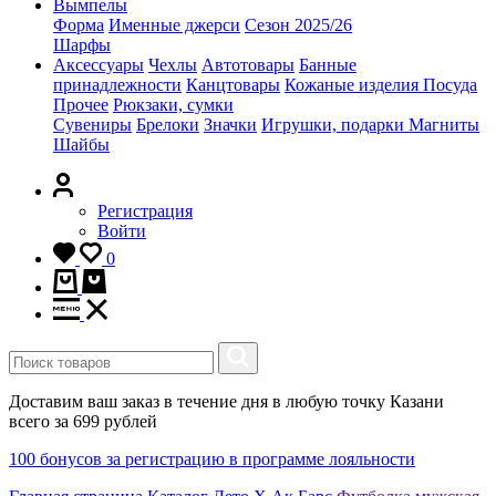
Вымпелы
Форма
Именные джерси
Сезон 2025/26
Шарфы
Аксессуары
Чехлы
Автотовары
Банные
принадлежности
Канцтовары
Кожаные изделия
Посуда
Прочее
Рюкзаки, сумки
Сувениры
Брелоки
Значки
Игрушки, подарки
Магниты
Шайбы
Регистрация
Войти
0
Доставим ваш заказ в течение дня в любую точку Казани
всего за 699 рублей
100 бонусов за регистрацию в программе лояльности