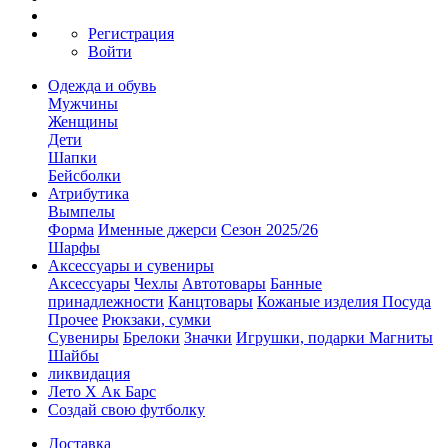
Регистрация
Войти
Одежда и обувь
Мужчины
Женщины
Дети
Шапки
Бейсболки
Атрибутика
Вымпелы
Форма
Именные джерси
Сезон 2025/26
Шарфы
Аксессуары и сувениры
Аксессуары
Чехлы
Автотовары
Банные
принадлежности
Канцтовары
Кожаные изделия
Посуда
Прочее
Рюкзаки, сумки
Сувениры
Брелоки
Значки
Игрушки, подарки
Магниты
Шайбы
ликвидация
Лето Х Ак Барс
Создай свою футболку
Доставка