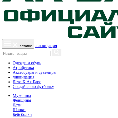
ликвидация
Каталог
Одежда и обувь
Атрибутика
Аксессуары и сувениры
ликвидация
Лето Х Ак Барс
Создай свою футболку
Мужчины
Женщины
Дети
Шапки
Бейсболки