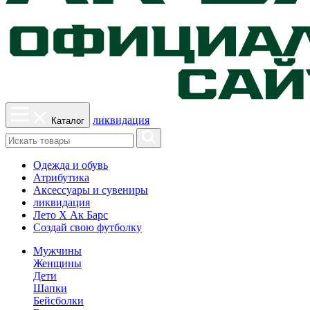
ликвидация
Каталог
Одежда и обувь
Атрибутика
Аксессуары и сувениры
ликвидация
Лето Х Ак Барс
Создай свою футболку
Мужчины
Женщины
Дети
Шапки
Бейсболки