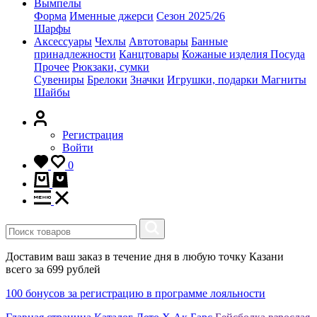
Вымпелы
Форма
Именные джерси
Сезон 2025/26
Шарфы
Аксессуары
Чехлы
Автотовары
Банные
принадлежности
Канцтовары
Кожаные изделия
Посуда
Прочее
Рюкзаки, сумки
Сувениры
Брелоки
Значки
Игрушки, подарки
Магниты
Шайбы
Регистрация
Войти
0
Доставим ваш заказ в течение дня в любую точку Казани
всего за 699 рублей
100 бонусов за регистрацию в программе лояльности