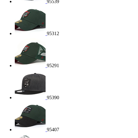
95539
95312
95291
95390
95407