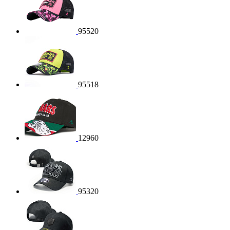
95520
95518
12960
95320