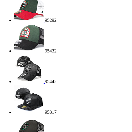
95292
95432
95442
95317