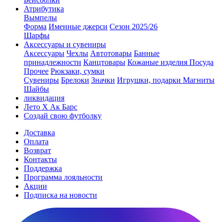
Атрибутика
Вымпелы
Форма
Именные джерси
Сезон 2025/26
Шарфы
Аксессуары и сувениры
Аксессуары
Чехлы
Автотовары
Банные
принадлежности
Канцтовары
Кожаные изделия
Посуда
Прочее
Рюкзаки, сумки
Сувениры
Брелоки
Значки
Игрушки, подарки
Магниты
Шайбы
ликвидация
Лето Х Ак Барс
Создай свою футболку
Доставка
Оплата
Возврат
Контакты
Поддержка
Программа лояльности
Акции
Подписка на новости