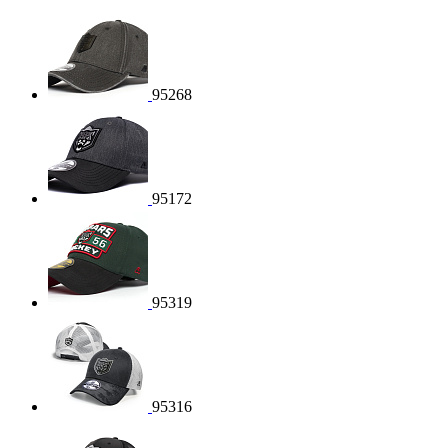
95268
95172
95319
95316