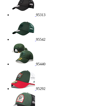
95313
95542
95440
95292