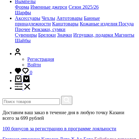
Вымпелы
Форма
Именные джерси
Сезон 2025/26
Шарфы
Аксессуары
Чехлы
Автотовары
Банные
принадлежности
Канцтовары
Кожаные изделия
Посуда
Прочее
Рюкзаки, сумки
Сувениры
Брелоки
Значки
Игрушки, подарки
Магниты
Шайбы
Регистрация
Войти
0
Доставим ваш заказ в течение дня в любую точку Казани
всего за 699 рублей
100 бонусов за регистрацию в программе лояльности