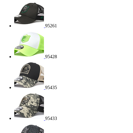
95261
95428
95435
95433