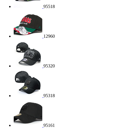
95518
12960
95320
95318
95161