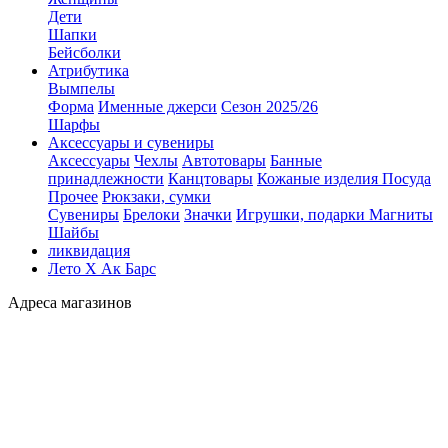
Дети
Шапки
Бейсболки
Атрибутика
Вымпелы
Форма
Именные джерси
Сезон 2025/26
Шарфы
Аксессуары и сувениры
Аксессуары
Чехлы
Автотовары
Банные
принадлежности
Канцтовары
Кожаные изделия
Посуда
Прочее
Рюкзаки, сумки
Сувениры
Брелоки
Значки
Игрушки, подарки
Магниты
Шайбы
ликвидация
Лето Х Ак Барс
Адреса магазинов