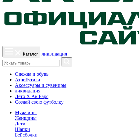
ликвидация
Каталог
Одежда и обувь
Атрибутика
Аксессуары и сувениры
ликвидация
Лето Х Ак Барс
Создай свою футболку
Мужчины
Женщины
Дети
Шапки
Бейсболки