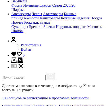
Вымпелы
Форма
Именные джерси
Сезон 2025/26
Шарфы
Аксессуары
Чехлы
Автотовары
Банные
принадлежности
Канцтовары
Кожаные изделия
Посуда
Прочее
Рюкзаки, сумки
Сувениры
Брелоки
Значки
Игрушки, подарки
Магниты
Шайбы
Регистрация
Войти
0
Доставим ваш заказ в течение дня в любую точку Казани
всего за 699 рублей
100 бонусов за регистрацию в программе лояльности