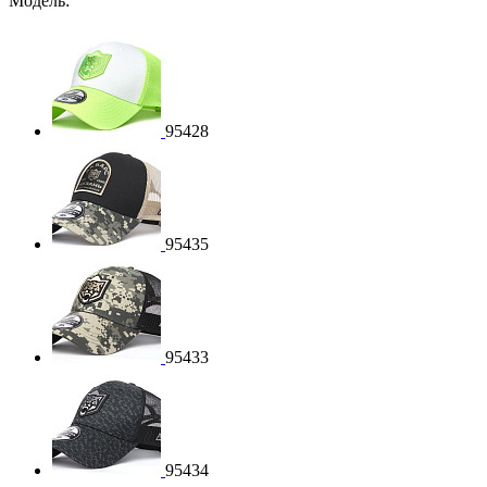
Модель:
95428
95435
95433
95434