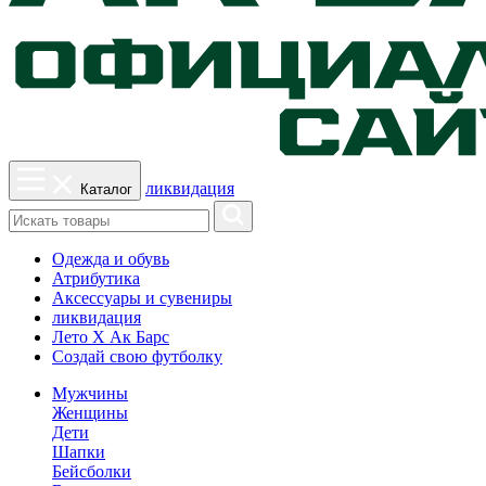
ликвидация
Каталог
Одежда и обувь
Атрибутика
Аксессуары и сувениры
ликвидация
Лето Х Ак Барс
Создай свою футболку
Мужчины
Женщины
Дети
Шапки
Бейсболки