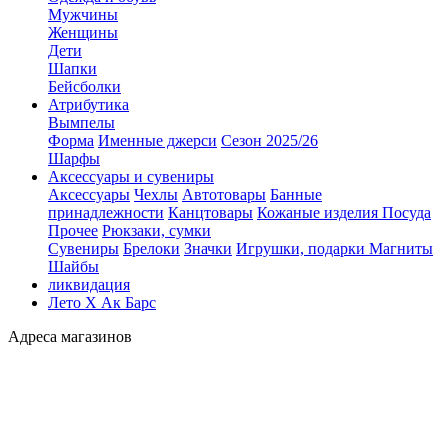
Мужчины
Женщины
Дети
Шапки
Бейсболки
Атрибутика
Вымпелы
Форма
Именные джерси
Сезон 2025/26
Шарфы
Аксессуары и сувениры
Аксессуары
Чехлы
Автотовары
Банные
принадлежности
Канцтовары
Кожаные изделия
Посуда
Прочее
Рюкзаки, сумки
Сувениры
Брелоки
Значки
Игрушки, подарки
Магниты
Шайбы
ликвидация
Лето Х Ак Барс
Адреса магазинов