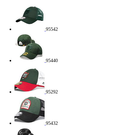
95542
95440
95292
95432