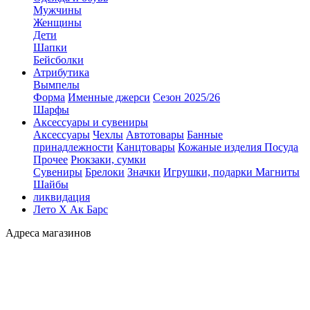
Мужчины
Женщины
Дети
Шапки
Бейсболки
Атрибутика
Вымпелы
Форма
Именные джерси
Сезон 2025/26
Шарфы
Аксессуары и сувениры
Аксессуары
Чехлы
Автотовары
Банные
принадлежности
Канцтовары
Кожаные изделия
Посуда
Прочее
Рюкзаки, сумки
Сувениры
Брелоки
Значки
Игрушки, подарки
Магниты
Шайбы
ликвидация
Лето Х Ак Барс
Адреса магазинов