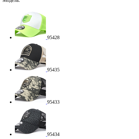
Модель:
95428
95435
95433
95434