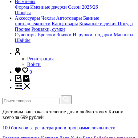
Вымпелы
Форма
Именные джерси
Сезон 2025/26
Шарфы
Аксессуары
Чехлы
Автотовары
Банные
принадлежности
Канцтовары
Кожаные изделия
Посуда
Прочее
Рюкзаки, сумки
Сувениры
Брелоки
Значки
Игрушки, подарки
Магниты
Шайбы
Регистрация
Войти
0
Доставим ваш заказ в течение дня в любую точку Казани
всего за 699 рублей
100 бонусов за регистрацию в программе лояльности