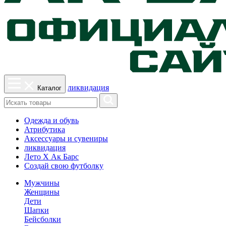
ликвидация
Каталог
Одежда и обувь
Атрибутика
Аксессуары и сувениры
ликвидация
Лето Х Ак Барс
Создай свою футболку
Мужчины
Женщины
Дети
Шапки
Бейсболки