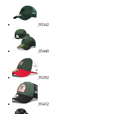
95542
95440
95292
95432