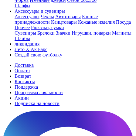
Форма
Именные джерси
Сезон 2025/26
Шарфы
Аксессуары и сувениры
Аксессуары
Чехлы
Автотовары
Банные
принадлежности
Канцтовары
Кожаные изделия
Посуда
Прочее
Рюкзаки, сумки
Сувениры
Брелоки
Значки
Игрушки, подарки
Магниты
Шайбы
ликвидация
Лето Х Ак Барс
Создай свою футболку
Доставка
Оплата
Возврат
Контакты
Поддержка
Программа лояльности
Акции
Подписка на новости