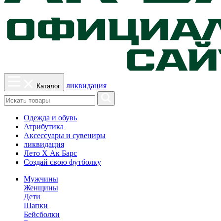
ликвидация
Каталог
Одежда и обувь
Атрибутика
Аксессуары и сувениры
ликвидация
Лето Х Ак Барс
Создай свою футболку
Мужчины
Женщины
Дети
Шапки
Бейсболки