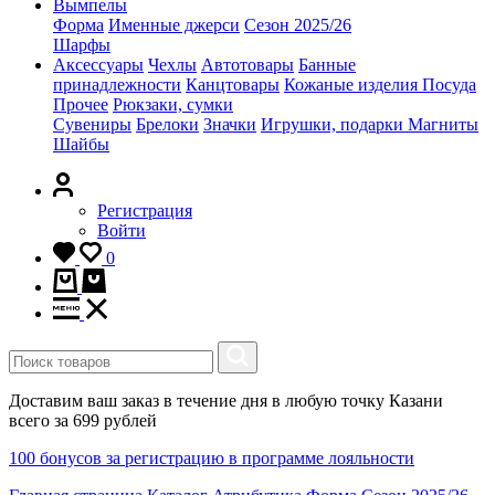
Вымпелы
Форма
Именные джерси
Сезон 2025/26
Шарфы
Аксессуары
Чехлы
Автотовары
Банные
принадлежности
Канцтовары
Кожаные изделия
Посуда
Прочее
Рюкзаки, сумки
Сувениры
Брелоки
Значки
Игрушки, подарки
Магниты
Шайбы
Регистрация
Войти
0
Доставим ваш заказ в течение дня в любую точку Казани
всего за 699 рублей
100 бонусов за регистрацию в программе лояльности