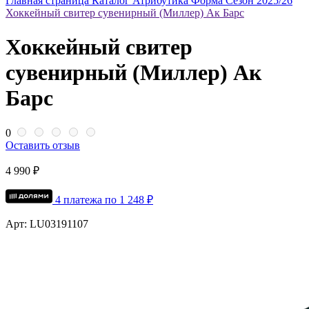
Главная страница
Каталог
Атрибутика
Форма
Сезон 2025/26
Хоккейный свитер сувенирный (Миллер) Ак Барс
Хоккейный свитер
сувенирный (Миллер) Ак
Барс
0
Оставить отзыв
4 990 ₽
4 платежа по
1 248
₽
Арт: LU03191107