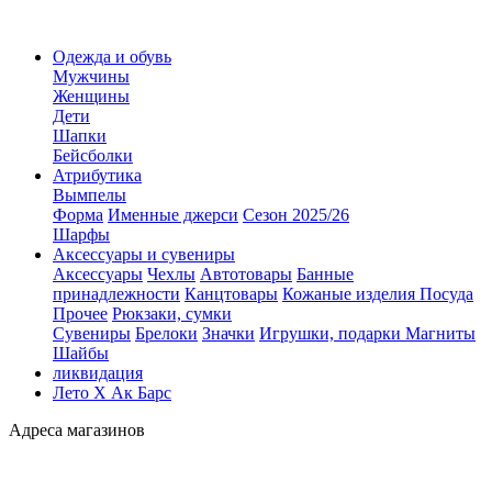
Одежда и обувь
Мужчины
Женщины
Дети
Шапки
Бейсболки
Атрибутика
Вымпелы
Форма
Именные джерси
Сезон 2025/26
Шарфы
Аксессуары и сувениры
Аксессуары
Чехлы
Автотовары
Банные
принадлежности
Канцтовары
Кожаные изделия
Посуда
Прочее
Рюкзаки, сумки
Сувениры
Брелоки
Значки
Игрушки, подарки
Магниты
Шайбы
ликвидация
Лето Х Ак Барс
Адреса магазинов