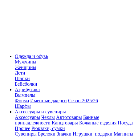
Одежда и обувь
Мужчины
Женщины
Дети
Шапки
Бейсболки
Атрибутика
Вымпелы
Форма
Именные джерси
Сезон 2025/26
Шарфы
Аксессуары и сувениры
Аксессуары
Чехлы
Автотовары
Банные
принадлежности
Канцтовары
Кожаные изделия
Посуда
Прочее
Рюкзаки, сумки
Сувениры
Брелоки
Значки
Игрушки, подарки
Магниты