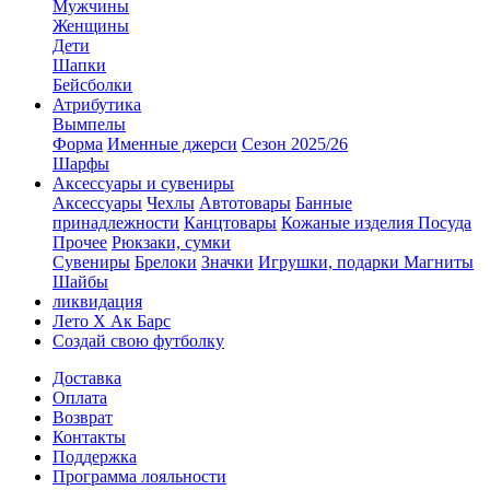
Мужчины
Женщины
Дети
Шапки
Бейсболки
Атрибутика
Вымпелы
Форма
Именные джерси
Сезон 2025/26
Шарфы
Аксессуары и сувениры
Аксессуары
Чехлы
Автотовары
Банные
принадлежности
Канцтовары
Кожаные изделия
Посуда
Прочее
Рюкзаки, сумки
Сувениры
Брелоки
Значки
Игрушки, подарки
Магниты
Шайбы
ликвидация
Лето Х Ак Барс
Создай свою футболку
Доставка
Оплата
Возврат
Контакты
Поддержка
Программа лояльности