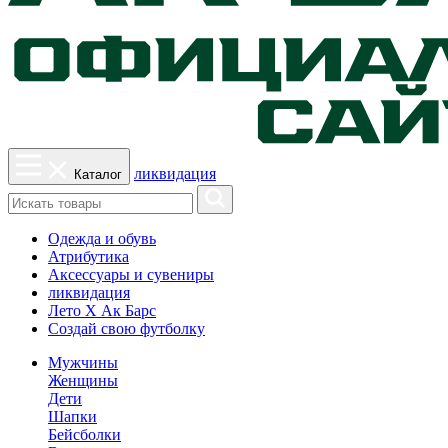
ликвидация
Каталог
Одежда и обувь
Атрибутика
Аксессуары и сувениры
ликвидация
Лето Х Ак Барс
Создай свою футболку
Мужчины
Женщины
Дети
Шапки
Бейсболки