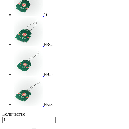
16
№82
№95
№23
Количество