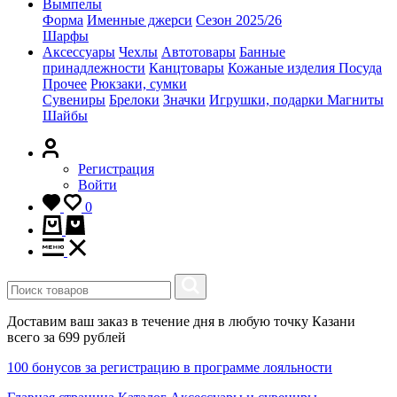
Вымпелы
Форма
Именные джерси
Сезон 2025/26
Шарфы
Аксессуары
Чехлы
Автотовары
Банные
принадлежности
Канцтовары
Кожаные изделия
Посуда
Прочее
Рюкзаки, сумки
Сувениры
Брелоки
Значки
Игрушки, подарки
Магниты
Шайбы
Регистрация
Войти
0
Доставим ваш заказ в течение дня в любую точку Казани
всего за 699 рублей
100 бонусов за регистрацию в программе лояльности